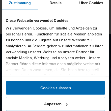
Zustimmung
Details
Über Cookies
Ihre Anmeldung war erfolgreich - Vielen Dank.
Diese Webseite verwendet Cookies
Wir verwenden Cookies, um Inhalte und Anzeigen zu
personalisieren, Funktionen für soziale Medien anbieten
zu können und die Zugriffe auf unsere Website zu
analysieren. Außerdem geben wir Informationen zu Ihrer
CLIP
Verwendung unserer Website an unsere Partner für
soziale Medien, Werbung und Analysen weiter. Unsere
SYSTEMS
Partner führen diese Informationen möglicherweise mit
weiteren Daten zusammen, die Sie ihnen bereitgestellt
haben oder die sie im Rahmen Ihrer Nutzung der Dienste
gesammelt haben.
NEWSLETTER ABONNIEREN
Cookies zulassen
Anpassen
Produkte