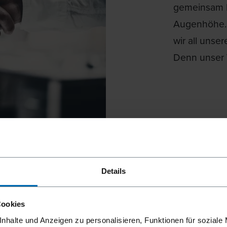
gemeinsam L
Augenhöhe. 
wir all unse
Denn unser 
Details
TÄT
Cookies
nhalte und Anzeigen zu personalisieren, Funktionen für soziale