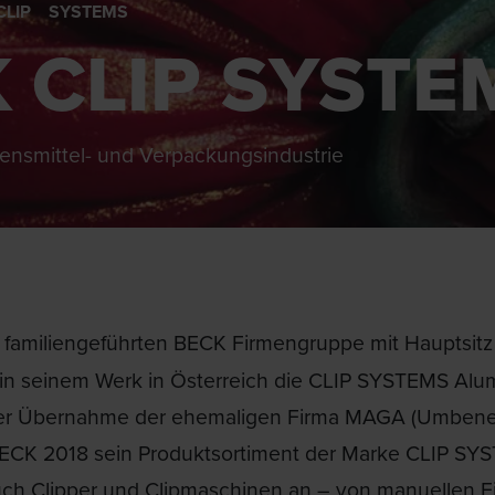
LIP SYSTEMS
 CLIP SYSTE
bensmittel- und Verpackungsindustrie
 familiengeführten BECK Firmengruppe mit Hauptsitz i
in seinem Werk in Österreich die CLIP SYSTEMS Alumi
der Übernahme der ehemaligen Firma MAGA (Umbenen
t BECK 2018 sein Produktsortiment der Marke CLIP SY
h Clipper und Clipmaschinen an – von manuellen Ein