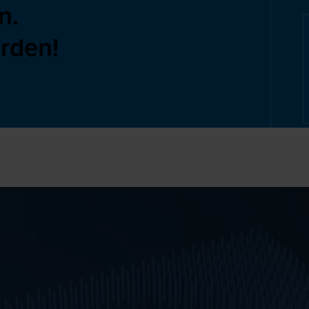
n.
rden!