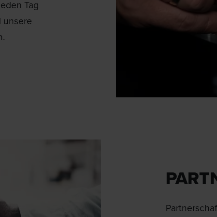
 jeden Tag
d unsere
n.
PART
Partnerschaf