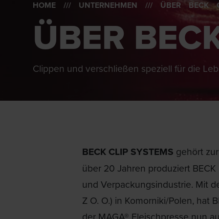
HOME
///
UNTERNEHMEN
/// ÜBER BECK C
ÜBER BECK
Clippen und verschließen speziell für die Le
BECK CLIP SYSTEMS
gehört zur
über 20 Jahren produziert BECK 
und Verpackungsindustrie. Mit 
Z O. O.) in Komorniki/Polen, ha
der MAGA® Fleischpresse nun auc