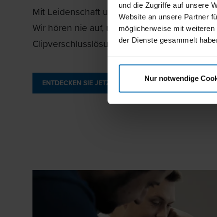
und die Zugriffe auf unsere 
Mit Leidenschaft und Kreativität sind wir bei 
Website an unsere Partner fü
Wir hören nie auf, neugierig zu sein und uns
möglicherweise mit weiteren
der Dienste gesammelt habe
Clipverschlusslösungen weiterzuentwickeln.
Nur notwendige Cook
ENTDECKEN SIE JETZT UNSEREN VOLLAUTOMATEN