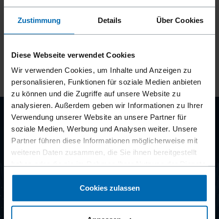
Sehr gut - Sie haben es fast geschafft. Um die
Zustimmung
Details
Über Cookies
Anmeldung abzuschließen, senden wir Ihnen einen
Bestätigungslink an die angegebene E-Mail-Adresse.
Diese Webseite verwendet Cookies
Wir verwenden Cookies, um Inhalte und Anzeigen zu
personalisieren, Funktionen für soziale Medien anbieten
zu können und die Zugriffe auf unsere Website zu
analysieren. Außerdem geben wir Informationen zu Ihrer
Verwendung unserer Website an unsere Partner für
CLIP
soziale Medien, Werbung und Analysen weiter. Unsere
Partner führen diese Informationen möglicherweise mit
SYSTEMS
weiteren Daten zusammen, die Sie ihnen bereitgestellt
haben oder die sie im Rahmen Ihrer Nutzung der Dienste
gesammelt haben.
Cookies zulassen
NEWSLETTER ABONNIEREN