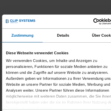
Zustimmung
Details
Über Cook
Diese Webseite verwendet Cookies
Wir verwenden Cookies, um Inhalte und Anzeigen zu
personalisieren, Funktionen für soziale Medien anbieten zu
können und die Zugriffe auf unsere Website zu analysieren.
GEFLÜGEL-
Außerdem geben wir Informationen zu Ihrer Verwendung uns
VAKUUMVERPACKUNGSSYS
Website an unsere Partner für soziale Medien, Werbung und
BCS-PPT
Analysen weiter. Unsere Partner führen diese Informationen
möglicherweise mit weiteren Daten zusammen, die Sie ihne
bereitgestellt haben oder die sie im Rahmen Ihrer Nutzung d
Dienste gesammelt haben.
Diese Station eignet sich ideal zum Vakuumieren