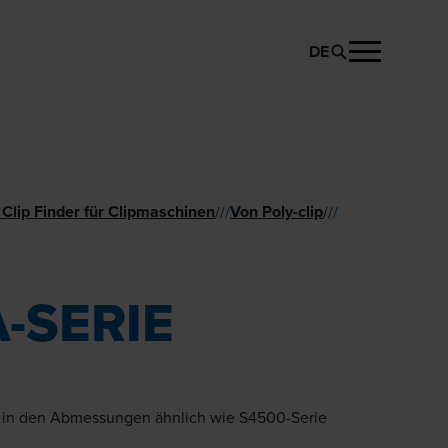
DE
PRODUKT ANFRAGEN
Clip Finder für Clipmaschinen
Von Poly-clip
//
/
//
/
-SERIE
 in den Abmessungen ähnlich wie S4500-Serie