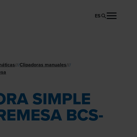
ES
SOLICITA EL PRODUCTO
máticas
Clipadoras manuales
//
/
//
/
esa
ORA SIMPLE
REMESA BCS-