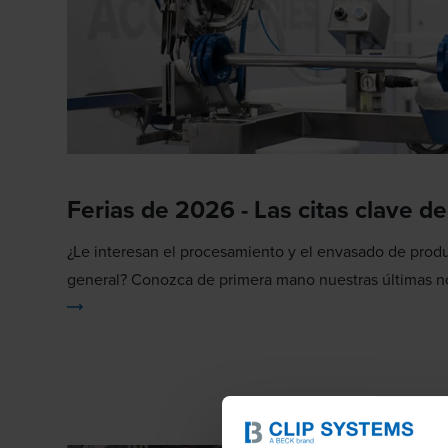
Ferias de 2026 - Las citas clave de
¿Le interesan el procesamiento y el envasado de produ
general? Conozca de primera mano nuestras últimas n
consumibles y tendencias del sector.