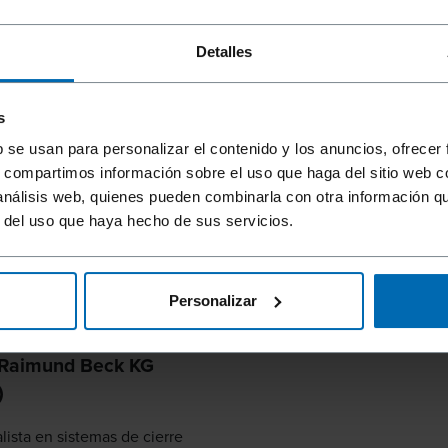
ing y nuevas
Eventos
ras simples - Novedades
Detalles
das de BECK CLIP
S en la IFFA 2022
s
compañeros informan de un
b se usan para personalizar el contenido y los anuncios, ofrecer
 con nuestra participación en
s, compartimos información sobre el uso que haga del sitio web 
22 de Fráncfort.
 análisis web, quienes pueden combinarla con otra información q
r del uso que haya hecho de sus servicios.
Personalizar
 empresa del mundo en
la etiqueta Circular
 Raimund Beck KG
)
lista en sistemas de cierre