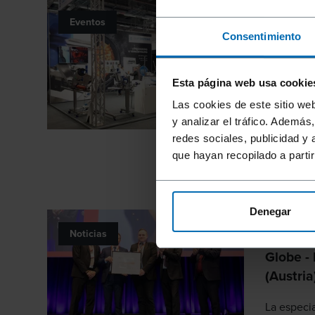
Network
Eventos
clipado
Consentimiento
destaca
SYSTEM
Esta página web usa cookie
Nuestros 
Las cookies de este sitio we
gran éxito
y analizar el tráfico. Ademá
la IFFA 20
redes sociales, publicidad y
que hayan recopilado a parti
Denegar
Primera
Noticias
recibir 
Globe -
(Austria
La especia