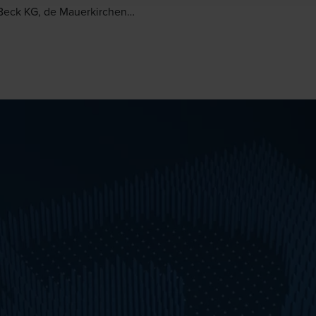
eck KG, de Mauerkirchen
ria), con una trayectoria de 118
la primera empresa del mundo
 la etiqueta de economía
ar Globe. --- (Foto - de
a derecha: Werner Paar,
perativo de Quality Austria;
Nolli, director de Quality &
s de Raimund Beck KG;
 Eder, Quality Manager de
eck KG; Christoph Mondl,
perativo de Quality Austria;
 responsable sectorial de
iente y Energía y RSE de
ustria © Anna Rauchenberger)