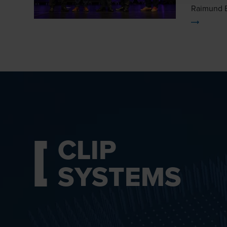
Raimund B
(Alta Aust
años, es 
en recibir
circular Circul
izquierda 
director o
Alexander 
Operation
CLIP
Christian
Raimund B
SYSTEMS
director o
Axel Dick,
Medio Amb
Quality A