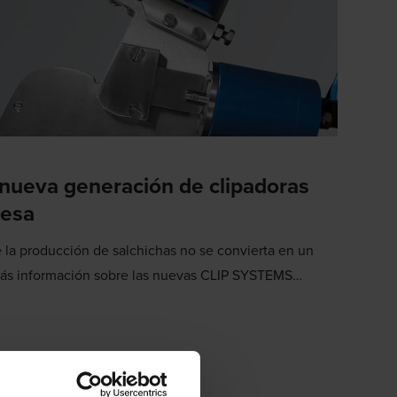
 nueva generación de clipadoras
mesa
 la producción de salchichas no se convierta en un
más información sobre las nuevas CLIP SYSTEMS
esa ahora.