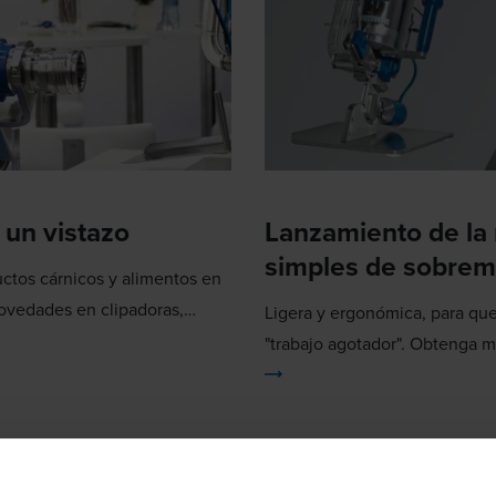
 un vistazo
Lanzamiento de la
simples de sobre
ctos cárnicos y alimentos en
ovedades en clipadoras,
Ligera y ergonómica, para que
"trabajo agotador". Obtenga 
clipadoras simples de sobrem