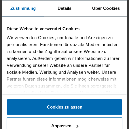
Werden die CLIP SYSTEMS Aluminium
Zustimmung
Details
Über Cookies
Clips von BECK selbst hergestellt?
Was sind die Vorteile, wenn man das CLIP
Diese Webseite verwendet Cookies
SYSTEMS System, bestehend aus Clipper
und Aluminium Clips, von BECK Clip
Wir verwenden Cookies, um Inhalte und Anzeigen zu
Systems kauft?
personalisieren, Funktionen für soziale Medien anbieten
zu können und die Zugriffe auf unsere Website zu
In welchen Branchen können CLIP
analysieren. Außerdem geben wir Informationen zu Ihrer
SYSTEMS Clipper & Clipmaschinen von
Verwendung unserer Website an unsere Partner für
BECK eingesetzt werden?
soziale Medien, Werbung und Analysen weiter. Unsere
Partner führen diese Informationen möglicherweise mit
weiteren Daten zusammen, die Sie ihnen bereitgestellt
haben oder die sie im Rahmen Ihrer Nutzung der Dienste
gesammelt haben.
Cookies zulassen
Noch Fragen?
Wir helfen Ihnen gerne weiter.
Anpassen