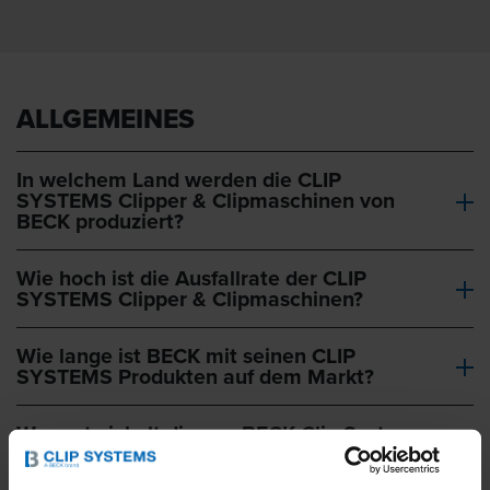
ALLGEMEINES
In welchem Land werden die CLIP
SYSTEMS Clipper & Clipmaschinen von
BECK produziert?
Wie hoch ist die Ausfallrate der CLIP
SYSTEMS Clipper & Clipmaschinen?
Wie lange ist BECK mit seinen CLIP
SYSTEMS Produkten auf dem Markt?
Wer entwickelt die von BECK Clip Systems
hergestellten Clipper & Clipmaschinen?