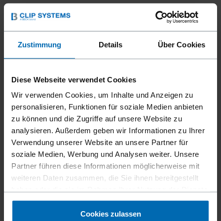
Kann die MAGA® Fleischpresse jede Art
von Fleisch zerkleinern/pressen?
Zustimmung
Details
Über Cookies
Wie kann man die gewünschte Dicke des
gepressten Fleisches mit der MAGA®
Fleischpresse einstellen?
Diese Webseite verwendet Cookies
Wir verwenden Cookies, um Inhalte und Anzeigen zu
Wie oft sollte das Öl in der Original MAGA®
Fleischpresse gewechselt werden?
personalisieren, Funktionen für soziale Medien anbieten
zu können und die Zugriffe auf unsere Website zu
analysieren. Außerdem geben wir Informationen zu Ihrer
Wie wird das Öl in der MAGA®
Fleischpresse gewechselt?
Verwendung unserer Website an unsere Partner für
soziale Medien, Werbung und Analysen weiter. Unsere
Partner führen diese Informationen möglicherweise mit
Kann ich Öl und Filter in der MAGA®
Fleischpresse selber wechseln?
weiteren Daten zusammen, die Sie ihnen bereitgestellt
haben oder die sie im Rahmen Ihrer Nutzung der Dienste
gesammelt haben.
Cookies zulassen