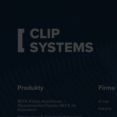
CLIP
SYSTEMS
Produkty
Firma
BECK Klipsy aluminiowe –
O nas
Wyszukiwarka Klipsów BECK do
Kariera
klipsownic
Klipsownice & Automaty Klipsujące