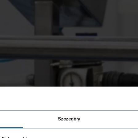
jące
/// Klipsownice Półautomatyczne
Szczegóły