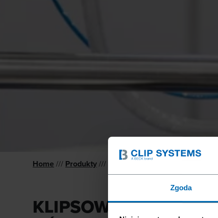
Home
///
Produkty
///
Klipsownice & Automaty Klipsu
Zgoda
KLIPSOWNICE