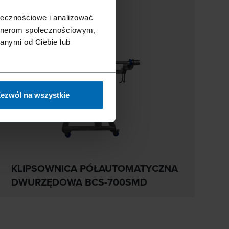
ołecznościowe i analizować
artnerom społecznościowym,
anymi od Ciebie lub
ezwól na wszystkie
KLIPSOWNICA PÓŁAUTOMATYCZNA
DWURZĘDOWA BCS-700SMD