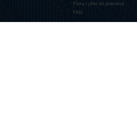
Filmy i pliki do pobrania
FAQ
kt
P SYSTEMS SP. Z O.O.
ozowa 13
ewiska
298904
3 50 65
8 503 401 305
 Jakub Piechnik
01 474
chnik@beck-clipsystems.pl