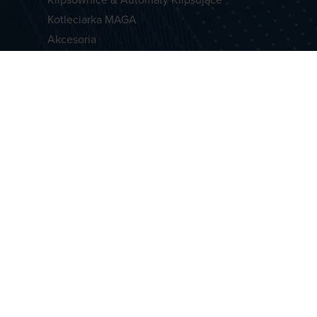
Kotleciarka MAGA
Akcesoria
Prawny
Konta
Ogólne zasady i warunki
BECK CLI
Ochrona danych
ul. Przew
Informacje o firmie
62-064 Pl
NIP 7773
Polska
+48 61 83
Serwis:
+4
Sprzedaż:
+48 690 0
jakub.pie