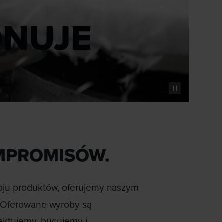
ONUJE
MPROMISÓW.
oju produktów, oferujemy naszym
. Oferowane wyroby są
ektujemy, budujemy i