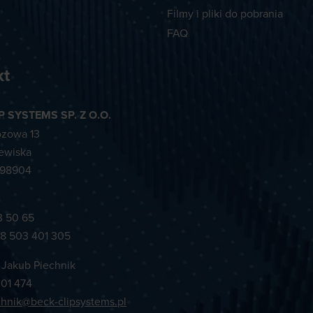
Filmy i pliki do pobrania
FAQ
kt
P SYSTEMS SP. Z O.O.
ozowa 13
ewiska
298904
3 50 65
8 503 401 305
 Jakub Piechnik
01 474
chnik@beck-clipsystems.pl