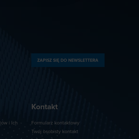
ZAPISZ SIĘ DO NEWSLETTERA
Kontakt
ów i ich
Formularz kontaktowy
Twój osobisty kontakt