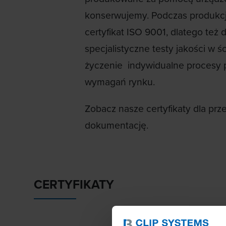
konserwujemy. Podczas produkcji
certyfikat ISO 9001, dlatego też
specjalistyczne testy jakości w
życzenie indywidualne procesy 
wymagań rynku.
Zobacz nasze certyfikaty dla p
dokumentację.
CERTYFIKATY