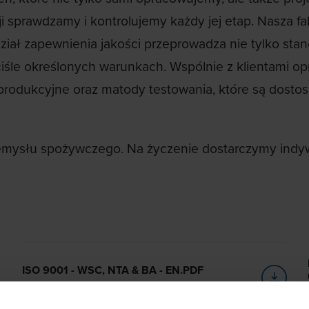
 sprawdzamy i kontrolujemy każdy jej etap. Nasza fa
 dział zapewnienia jakości przeprowadza nie tylko sta
 ściśle określonych warunkach. Wspólnie z klientami 
produkcyjne oraz matody testowania, które są dosto
rzemysłu spożywczego. Na życzenie dostarczymy indy
ISO 9001 - WSC, NTA & BA - EN.PDF
PDF, 720.19 KB