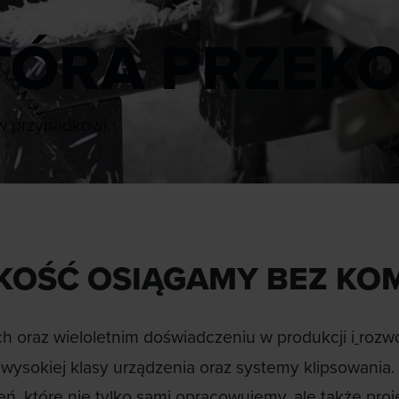
TÓRA PRZEK
w przypadkowi.
KOŚĆ OSIĄGAMY BEZ KO
h oraz wieloletnim doświadczeniu w produkcji i
rozw
 wysokiej klasy urządzenia oraz systemy klipsowania
 które nie tylko sami opracowujemy, ale także proj