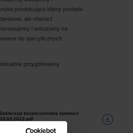
bryka produkująca klipsy posiada
ndardowe, ale również
opracowujemy i wdrażamy na
sowane do specyficznych
widualnie przygotowaną
Deklaracja bezpieczeństwa żywności
03.03.2022.pdf
PDF, 117.32 KB