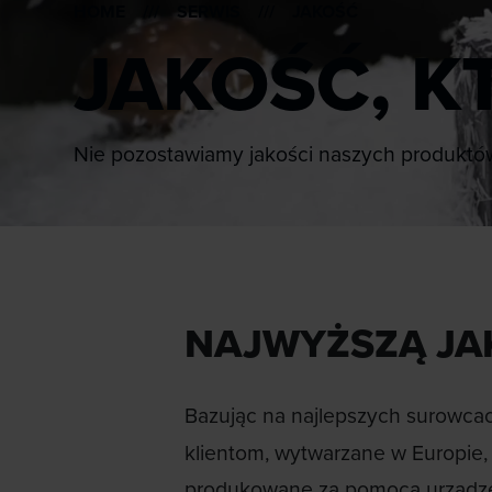
HOME
///
SERWIS
/// JAKOŚĆ
JAKOŚĆ, K
Nie pozostawiamy jakości naszych produktó
NAJWYŻSZĄ JA
Bazując na najlepszych surowcac
klientom, wytwarzane w Europie,
produkowane za pomocą urządzeń,