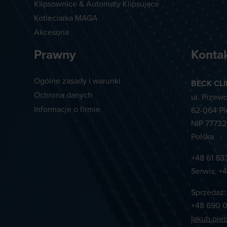
Klipsownice & Automaty Klipsujące
Kotleciarka MAGA
Akcesoria
Prawny
Konta
Ogólne zasady i warunki
BECK CLI
Ochrona danych
ul. Przew
Informacje o firmie
62-064 Pl
NIP 7773
Polska
+48 61 83
Serwis:
+4
Sprzedaż:
+48 690 0
jakub.pie