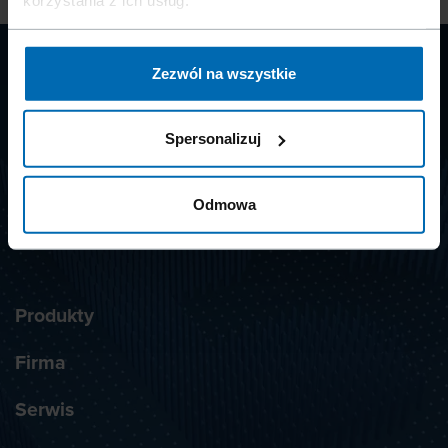
korzystania z ich usług.
Zezwól na wszystkie
CLIP
SYSTEMS
Spersonalizuj
Odmowa
ZAPISZ SIĘ DO NEWSLETTERA
Produkty
Firma
Serwis